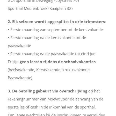
GO! Sporthal in beweging (Loystraat 70)
Sporthal Meulenbroek (Kaaiplein 32)
2. Elk seizoen wordt opgesplitst in drie trimesters
:
• Eerste maandag van september tot de kerstvakantie
• Eerste maandag na de kerstvakantie tot de
paasvakantie
• Eerste maandag na de paasvakantie tot eind juni
Er zijn
geen lessen tijdens de schoolvakanties
(herfstvakantie, Kerstvakantie, krokusvakantie,
Paasvakantie)
3. De betaling gebeurt via overschrijving
op het
rekeningnummer van Moevit vóór de aanvang van de
eerste les of cash in de inkomhal van de sporthal.
Om lange wachtrijen bij de inschrijvingen te vermijden